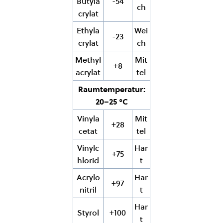
Butyla
-54
ch
crylat
Ethyla
Wei
-23
crylat
ch
Methyl
Mit
+8
acrylat
tel
Raumtemperatur:
20–25 °C
Vinyla
Mit
+28
cetat
tel
Vinylc
Har
+75
hlorid
t
Acrylo
Har
+97
nitril
t
Har
Styrol
+100
t