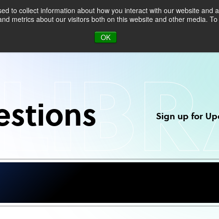
d to collect information about how you interact with our website and a
d metrics about our visitors both on this website and other media. To 
ucts & Markets
About
Blog
OK
LIB
estions
Sign up for Up