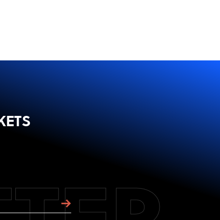
KETS
TTER