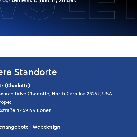
nnouncements & industry articles
ere Standorte
z (Charlotte):
search Drive Charlotte, North Carolina 28262, USA
rope:
straße 42 59199 Bönen
lenangebote
|
Webdesign