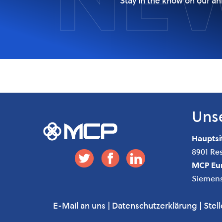
Stay in the know on our a
Uns
Hauptsit
8901 Re
MCP Eu
Siemens
E-Mail an uns
|
Datenschutzerklärung
|
Stel