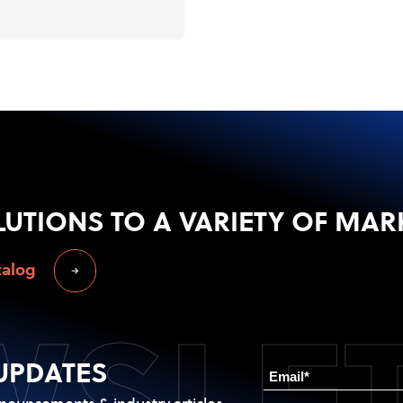
LUTIONS
TO A VARIETY OF MAR
talog
SLE
UPDATES